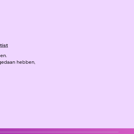
tist
en.
el gedaan hebben,