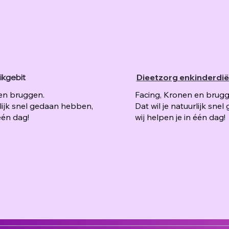
ikgebit
Dieetzorg enkinderdië
en bruggen.
Facing, Kronen en brugg
rlijk snel gedaan hebben,
Dat wil je natuurlijk sn
 één dag!
wij helpen je in één dag!